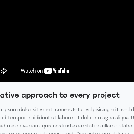
ative approach to every project
 ipsum dolor sit amet, consectetur adipisicing elit, sed 
od tempor incididunt ut labore et dolore magna aliqua. U
ad minim veniam, quis nostrud exercitation ullamco labori
iquip ex ea commodo consequat. Duis aute irure dolor in