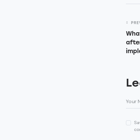
P
PRE
What
n
afte
impl
Le
Sa
co