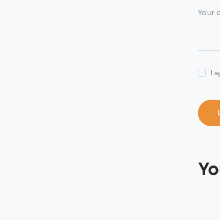
I 
Yo