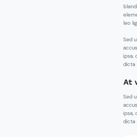
bland
eleme
leo li
Sed u
accus
ipsa,
dicta
At 
Sed u
accus
ipsa,
dicta 