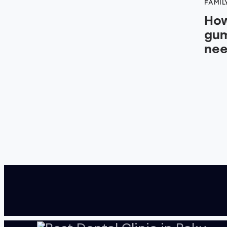
FAMIL
How
gum
nee