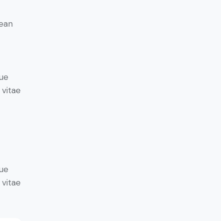
nean
ue
 vitae
ue
 vitae