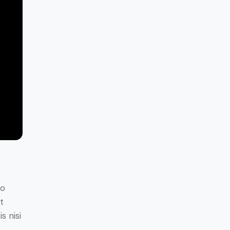
do
t
s nisi