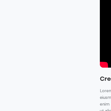
Cre
Lorem
eiusm
enim 
ut al