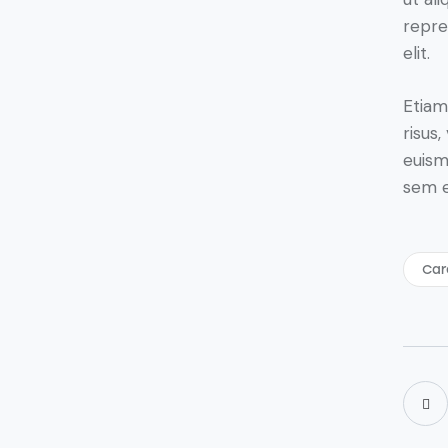
repre
elit.
Etiam
risus
euism
sem e
Car