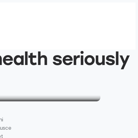
ealth seriously
mi
Fusce
et