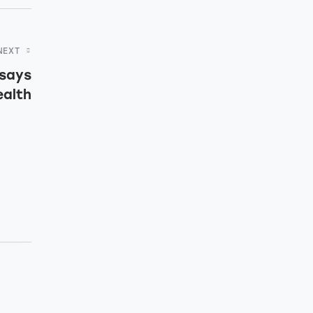
NEXT
 says
ealth