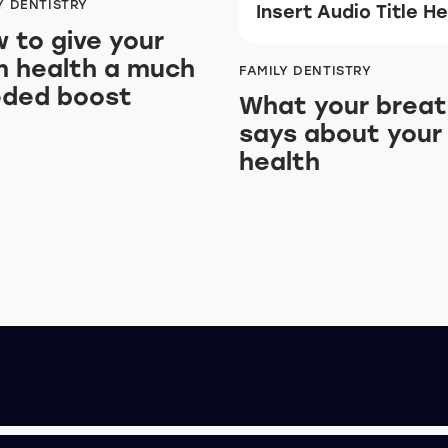
Y DENTISTRY
Insert Audio Title H
 to give your
 health a much
FAMILY DENTISTRY
ded boost
What your brea
says about your
health