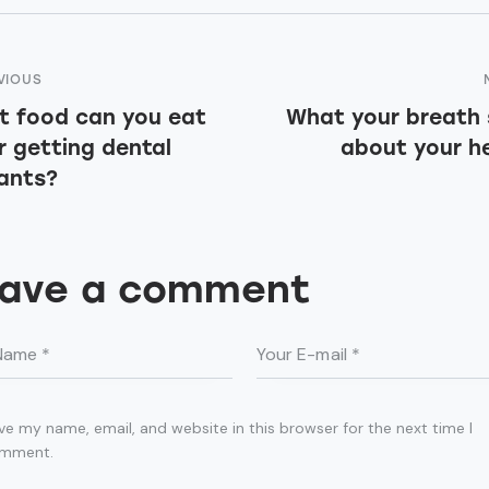
ost
VIOUS
 food can you eat
What your breath
avigation
r getting dental
about your h
ants?
ave a comment
ve my name, email, and website in this browser for the next time I
mment.