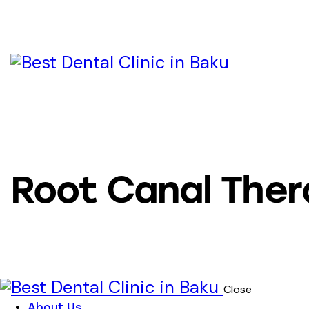
Root Canal The
Close
About Us