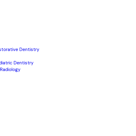
torative Dentistry
iatric Dentistry
 Radiology