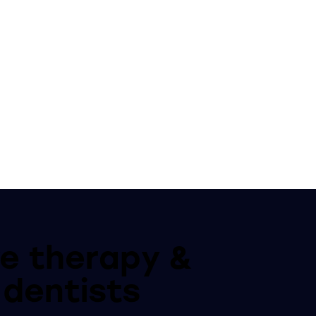
ve therapy &
 dentists